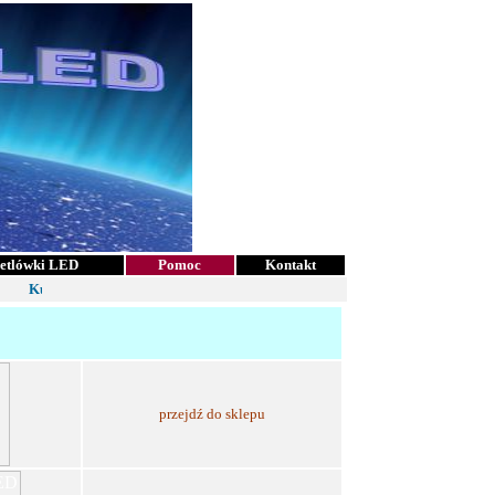
etlówki LED
Pomoc
Kontakt
Kup żarówki i zacznij oszczędzać
przejdź do sklepu