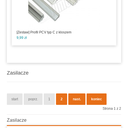
[Zestaw] Profil PCV typ C z kloszem
9,99 zł
Zasilacze
start
poprz.
1
2
nast.
koniec
Strona 1 z 2
Zasilacze